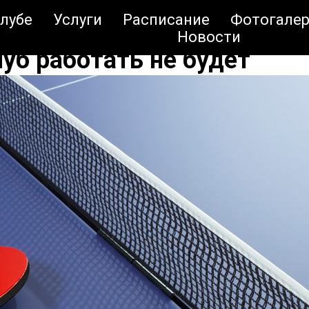
клубе
Услуги
Расписание
Фотогалер
Новости
луб работать не будет