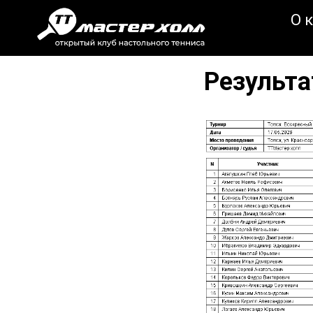
О 
Результа