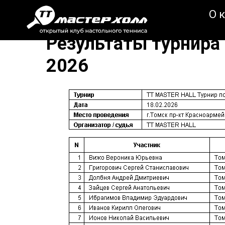
О 
Результаты турнира 
2026