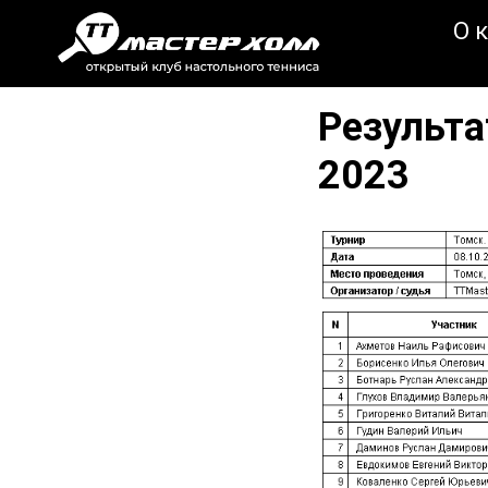
О 
Результа
2023