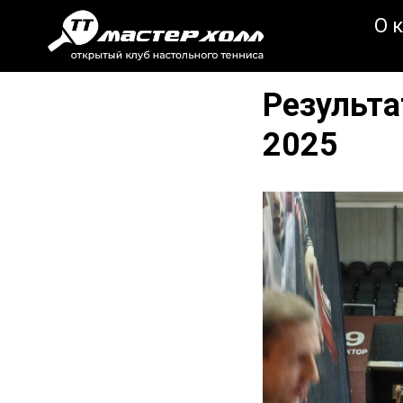
О 
Результа
2025