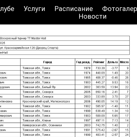
ты открытого турнира 2 н
клубе
Услуги
Расписание
Фотогалер
Новости